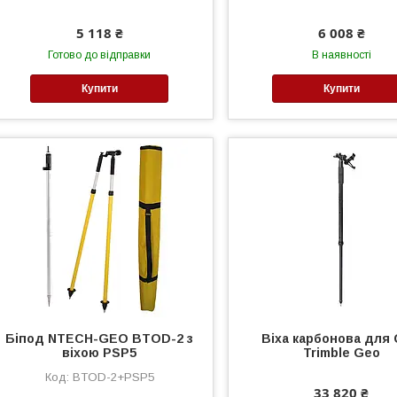
5 118 ₴
6 008 ₴
Готово до відправки
В наявності
Купити
Купити
Біпод NTECH-GEO BTOD-2 з
Віха карбонова для
віхою PSP5
Trimble Geo
BTOD-2+PSP5
33 820 ₴