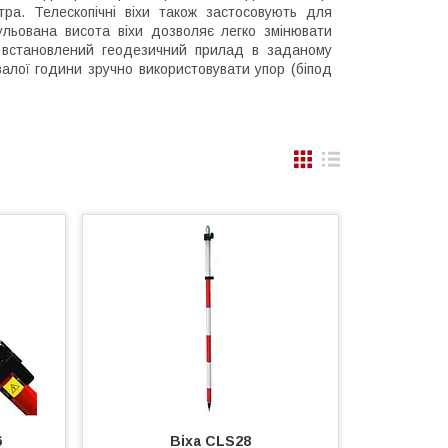
ра. Телескопічні віхи також застосовують для
ульована висота віхи дозволяє легко змінювати
 встановлений геодезичний прилад в заданому
валої години зручно використовувати упор (біпод
6
Віха CLS28