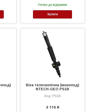
Готово до відправки
Купити
нопод)
Віха телескопічна (монопод)
NTECH-GEO PS1B
PS1B
3 115 ₴