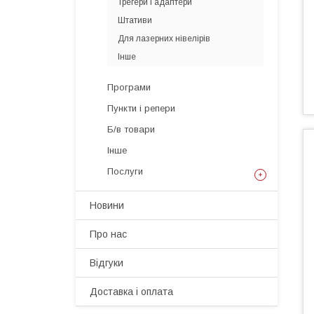
Трегери і адаптери
Штативи
Для лазерних нівелірів
Інше
Програми
Пункти і репери
Б/в товари
Інше
Послуги
Новини
Про нас
Відгуки
Доставка і оплата