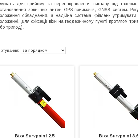
лужать для прийому та перенаправлення сигналу від тахеомет
становлення зовнішніх антен GPS-приймачів, GNSS систем. Рег
оложення обладнання, а надійна система кріплень утримувати
оложенні. Для фіксації віхи на геодезичному пункті протягом три
бо трипод).
Віха Survpoint 2.5
Віха Survpoint 3.