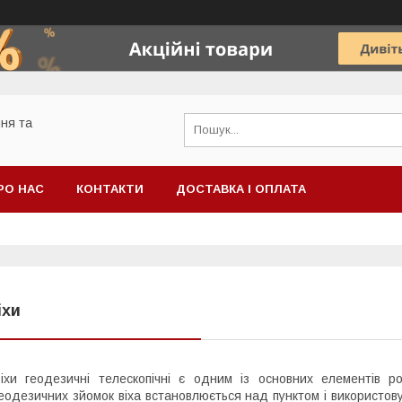
ня та
РО НАС
КОНТАКТИ
ДОСТАВКА І ОПЛАТА
іхи
іхи геодезичні телескопічні є одним із основних елементів р
еодезичних зйомок віха встановлюється над пунктом і використов