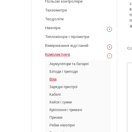
Польові контролери
с
в
Тахеометри
п
Теодоліти
п
а
Нівеліри
Тепловізори і пірометри
Вимірювання відстаней
Комплектуючі
Акумулятори та батареї
Біподи і триподи
Віхи
Зарядні пристрої
Кабелі
Кейси і сумки
Кріплення і тримачі
Призми
Рейки нівелірні