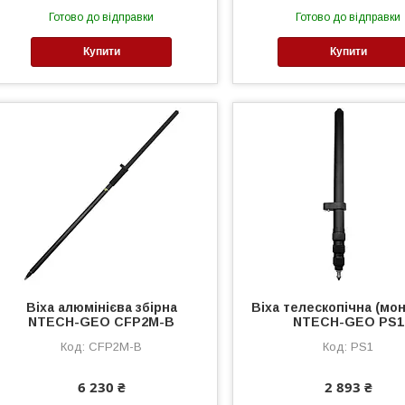
Готово до відправки
Готово до відправки
Купити
Купити
Віха алюмінієва збірна
Віха телескопічна (мо
NTECH-GEO CFP2M-B
NTECH-GEO PS1
CFP2M-B
PS1
6 230 ₴
2 893 ₴