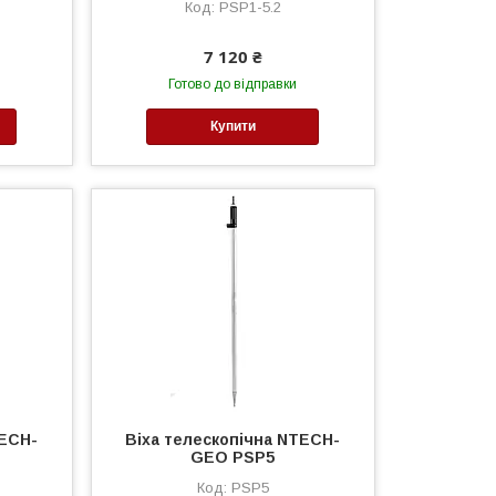
PSP1-5.2
7 120 ₴
Готово до відправки
Купити
TECH-
Віха телескопічна NTECH-
GEO PSP5
PSP5