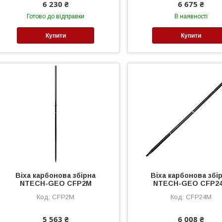
6 230 ₴
6 675 ₴
Готово до відправки
В наявності
Купити
Купити
Віха карбонова збірна
Віха карбонова збі
NTECH-GEO CFP2M
NTECH-GEO CFP2
CFP2M
CFP24M
5 563 ₴
6 008 ₴