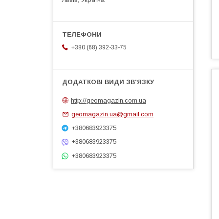
+380 (68) 392-33-75
http://geomagazin.com.ua
geomagazin.ua@gmail.com
+380683923375
+380683923375
+380683923375