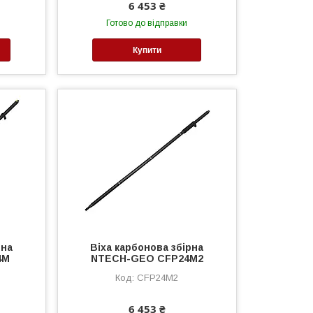
6 453 ₴
Готово до відправки
Купити
рна
Віха карбонова збірна
4M
NTECH-GEO CFP24M2
CFP24M2
6 453 ₴