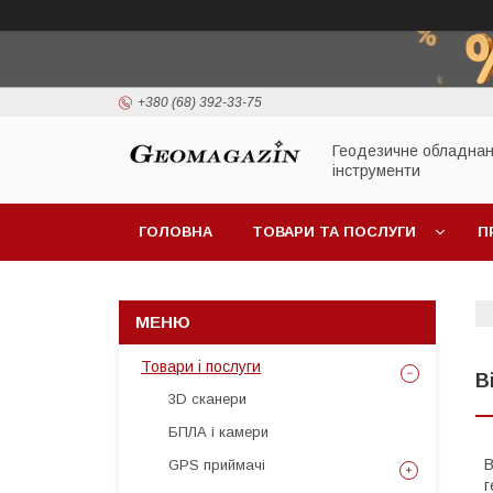
+380 (68) 392-33-75
Геодезичне обладнан
інструменти
ГОЛОВНА
ТОВАРИ ТА ПОСЛУГИ
П
Товари і послуги
В
3D сканери
БПЛА і камери
В
GPS приймачі
г