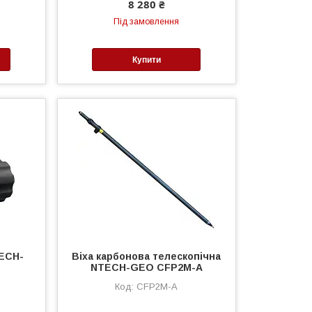
8 280 ₴
Під замовлення
Купити
TECH-
Віха карбонова телескопічна
NTECH-GEO CFP2M-A
CFP2M-A