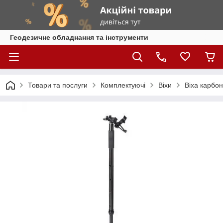
Геодезичне обладнання та інструменти
Товари та послуги
Комплектуючі
Віхи
Віха карбо