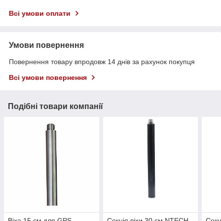
Всі умови оплати
Умови повернення
Повернення товару впродовж 14 днів за рахунок покупця
Всі умови повернення
Подібні товари компанії
Віха 15 см для GPS
Секція віхи 30 см NTECH-
Секц