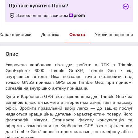
Що таке купити з Пром?
Замовлення під захистом
Характеристики
Доставка
Оплата
Умови повернення
Опис
Укорочена карбонова віха для роботи в RTK з Trimble
GeoExplorer 6000, Trimble GeoXR, Trimble Geo 7 від
внутрішньої антени. Віха дозволяє точно встановити над
точкою GNSS приймач GPS серії Trimble Geo, при прийомі
сигналів на внутрішню антену приймача.
Купити Карбонова GPS віха з кріпленням для Trimble Geo7 за
вигідною ціною ви можете в інтернет-магазині, так і в нашому
офісі. Зробити правильний вибір легко — до ваших послуг
надаються краща ціна, детальні характеристики товару, його
фотографії, відгуки. Отримаєте фахову консультацію та
оформіть замовлення на Карбонова GPS віха з кріпленням
для Trimble Geo7 через інтернет магазин, по телефону або в
офісі продажу.