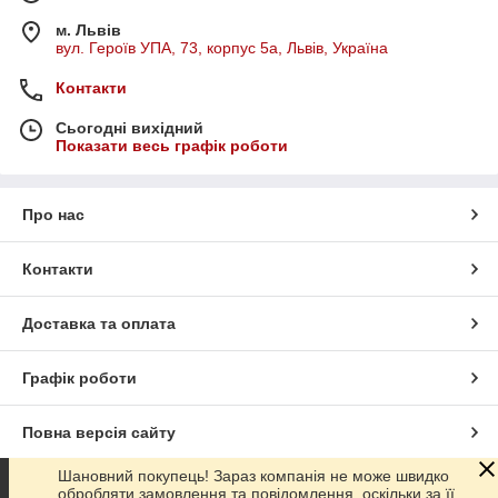
м. Львів
вул. Героїв УПА, 73, корпус 5а, Львів, Україна
Контакти
Сьогодні вихідний
Показати весь графік роботи
Про нас
Контакти
Доставка та оплата
Графік роботи
Повна версія сайту
Шановний покупець! Зараз компанія не може швидко
Сайт створено на маркетплейсі
Prom.ua
обробляти замовлення та повідомлення, оскільки за її