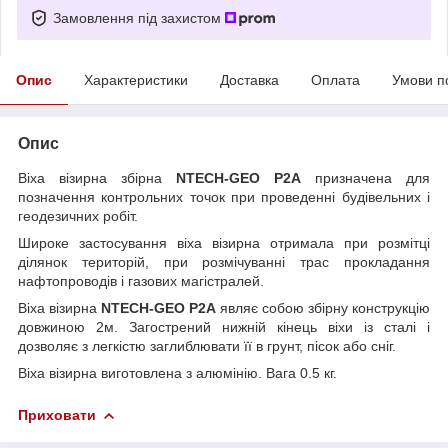
Замовлення під захистом
Опис
Характеристики
Доставка
Оплата
Умови п
Опис
Віха візирна збірна
NTECH-GEO Р2А
призначена для
позначення контрольних точок при проведенні будівельних і
геодезичних робіт.
Широке застосування віха візирна отримала при розмітці
ділянок територій, при розмічуванні трас прокладання
нафтопроводів і газових магістралей.
Віха візирна
NTECH-GEO Р2А
являє собою збірну конструкцію
довжиною 2м. Загострений нижній кінець віхи із сталі і
дозволяє з легкістю заглиблювати її в грунт, пісок або сніг.
Віха візирна виготовлена з алюмінію. Вага 0.5 кг.
Приховати