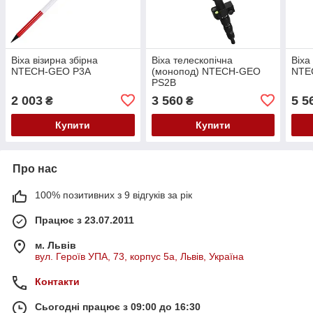
Віха візирна збірна
Віха телескопічна
Віха
NTECH-GEO Р3А
(монопод) NTECH-GEO
NTE
PS2B
2 003
3 560
5 5
₴
₴
Купити
Купити
Про нас
100% позитивних з 9 відгуків за рік
Працює з 23.07.2011
м. Львів
вул. Героїв УПА, 73, корпус 5а, Львів, Україна
Контакти
Сьогодні працює з 09:00 до 16:30