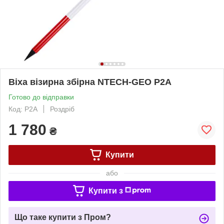
Віха візирна збірна NTECH-GEO Р2А
Готово до відправки
Код: P2А
Роздріб
1 780
₴
Купити
або
Купити з
Що таке купити з Пром?