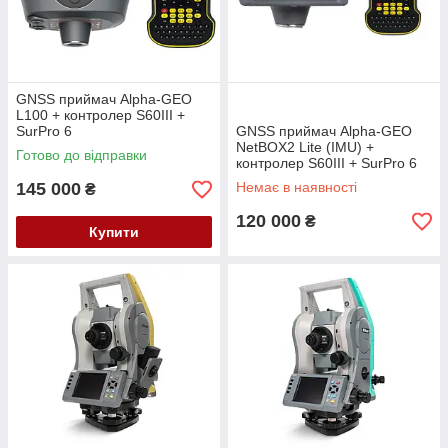
GNSS приймач Alpha-GEO
L100 + контролер S60III +
SurPro 6
GNSS приймач Alpha-GEO
NetBOX2 Lite (IMU) +
Готово до відправки
контролер S60III + SurPro 6
145 000
Немає в наявності
₴
120 000
₴
Купити