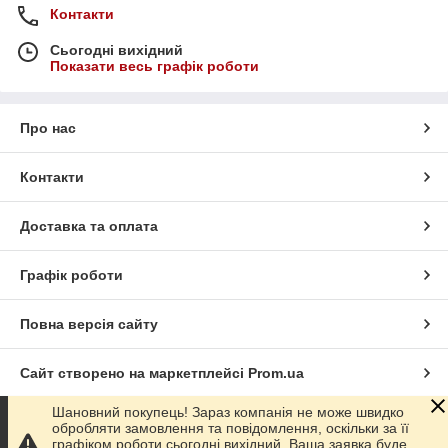
обговорити умови доставки обладнання, Ви можете,
Контакти
набравши будь-який із вказаних у контактній інформації
телефонів. Наші фахівці із задоволенням дадуть відповідь на
Сьогодні вихідний
всі Ваші запитання.
Показати весь графік роботи
Про нас
Контакти
Доставка та оплата
Графік роботи
Повна версія сайту
Сайт створено на маркетплейсі
Prom.ua
Шановний покупець! Зараз компанія не може швидко
Політика конфіденційності
обробляти замовлення та повідомлення, оскільки за її
графіком роботи сьогодні вихідний. Ваша заявка буде