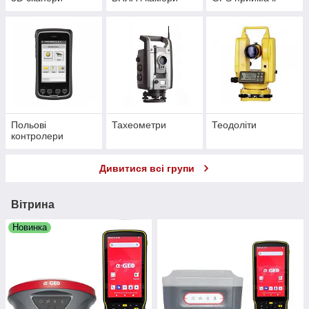
Польові
Тахеометри
Теодоліти
контролери
Дивитися всі групи
Вітрина
Новинка