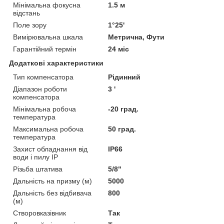
Мінімальна фокусна
1.5 м
відстань
Поле зору
1°25'
Вимірювальна шкала
Метрична, Фути
Гарантійний термін
24 міс
Додаткові характеристики
Тип компенсатора
Рідинний
Діапазон роботи
3 '
компенсатора
Мінімальна робоча
-20 град.
температура
Максимальна робоча
50 град.
температура
Захист обладнання від
IP66
води і пилу IP
Різьба штатива
5/8"
Дальність на призму (м)
5000
Дальність без відбивача
800
(м)
Створовказівник
Так