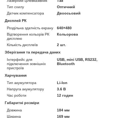
Лазерний цілевказівник
Так
Тип схилу
Оптичний
Датчик компенсатора
Двоосьовий
Дисплей РК
Роздільна здатність екрану
640×480
Відтворення кольорів РК
Кольорова
дисплею
Кількість дисплеїв
2 шт.
Зберігання та передача даних
Інтерфейс для
USB, mini USB, RS232,
підключення зовнішніх
Bluetooth
пристроїв
Харчування
Тип акумулятора
Li-Ion
Напруга акумулятору
3.6 В
Час роботи
12 годин
Габаритні розміри
Довжина
184 мм
Ширина
169 мм