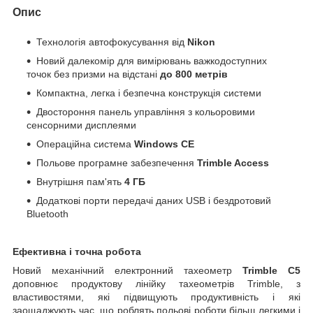
Опис
Технологія автофокусування від
Nikon
Новий далекомір для вимірювань важкодоступних
точок без призми на відстані
до 800 метрів
Компактна, легка і безпечна конструкція системи
Двостороння панель управління з кольоровими
сенсорними дисплеями
Операційна система
Windows CE
Польове програмне забезпечення
Trimble Access
Внутрішня пам'ять
4 ГБ
Додаткові порти передачі даних USB і бездротовий
Bluetooth
Ефективна і точна робота
Новий механічний електронний тахеометр
Trimble C5
доповнює продуктову лінійку тахеометрів Trimble, з
властивостями, які підвищують продуктивність і які
заощаджують час, що роблять польові роботи більш легкими і