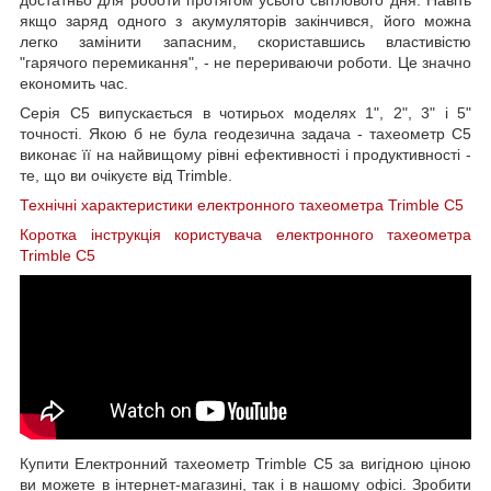
якщо заряд одного з акумуляторів закінчився, його можна
легко замінити запасним, скориставшись властивістю
"гарячого перемикання", - не перериваючи роботи. Це значно
економить час.
Серія C5 випускається в чотирьох моделях 1", 2", 3" і 5"
точності. Якою б не була геодезична задача - тахеометр C5
виконає її на найвищому рівні ефективності і продуктивності -
те, що ви очікуєте від Trimble.
Технічні характеристики електронного тахеометра Trimble C5
Коротка інструкція користувача електронного тахеометра
Trimble C5
Купити Електронний тахеометр Trimble C5 за вигідною ціною
ви можете в інтернет-магазині, так і в нашому офісі. Зробити