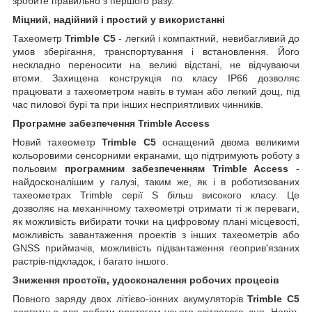
зробите правильно з першого разу.
Міцний, надійний і простий у використанні
Тахеометр
Trimble C5
- легкий і компактний, невибагливий до
умов зберігання, транспортування і встановлення. Його
нескладно переносити на великі відстані, не відчуваючи
втоми. Захищена конструкція по класу IP66 дозволяє
працювати з тахеометром навіть в туман або легкий дощ, під
час пилової бурі та при інших несприятливих чинників.
Програмне забезпечення Trimble Access
Новий тахеометр
Trimble C5
оснащений двома великими
кольоровими сенсорними екранами, що підтримують роботу з
польовим
програмним забезпеченням Trimble Access
-
найдосконалішим у галузі, таким же, як і в роботизованих
тахеометрах Trimble серії S більш високого класу. Це
дозволяє на механічному тахеометрі отримати ті ж переваги,
як можливість вибирати точки на цифровому плані місцевості,
можливість завантаження проектів з інших тахеометрів або
GNSS приймачів, можливість підвантаження геоприв'язаних
растрів-підкладок, і багато іншого.
Зниження простоїв, удосконалення робочих процесів
Повного заряду двох літієво-іонних акумуляторів
Trimble C5
достатньо для роботи протягом усього світлового дня. Навіть