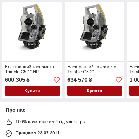
Електронний тахеометр
Електронний тахеометр
Елек
Trimble C5 1" HP
Trimble C5 2"
Trim
600 305
634 570
1 0
₴
₴
Купити
Купити
Про нас
100% позитивних з 9 відгуків за рік
Працює з 23.07.2011