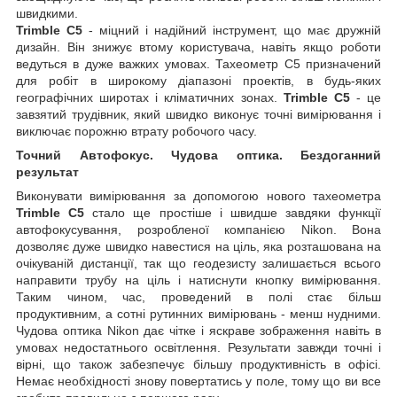
швидкими.
Trimble C5
- міцний і надійний інструмент, що має дружній
дизайн. Він знижує втому користувача, навіть якщо роботи
ведуться в дуже важких умовах. Тахеометр C5 призначений
для робіт в широкому діапазоні проектів, в будь-яких
географічних широтах і кліматичних зонах.
Trimble C5
- це
завзятий трудівник, який швидко виконує точні вимірювання і
виключає порожню втрату робочого часу.
Точний Автофокус. Чудова оптика. Бездоганний
результат
Виконувати вимірювання за допомогою нового тахеометра
Trimble C5
стало ще простіше і швидше завдяки функції
автофокусування, розробленої компанією Nikon. Вона
дозволяє дуже швидко навестися на ціль, яка розташована на
очікуваній дистанції, так що геодезисту залишається всього
направити трубу на ціль і натиснути кнопку вимірювання.
Таким чином, час, проведений в полі стає більш
продуктивним, а сотні рутинних вимірювань - менш нудними.
Чудова оптика Nikon дає чітке і яскраве зображення навіть в
умовах недостатнього освітлення. Результати завжди точні і
вірні, що також забезпечує більшу продуктивність в офісі.
Немає необхідності знову повертатись у поле, тому що ви все