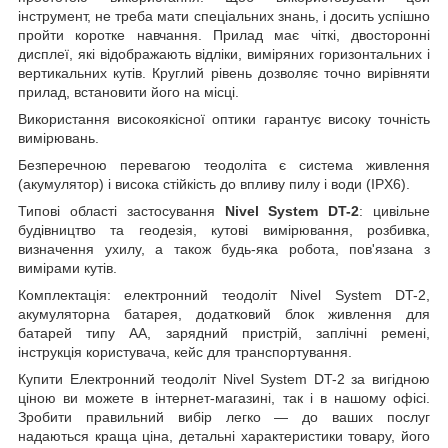
інструмент, не треба мати спеціальних знань, і досить успішно
пройти коротке навчання. Прилад має чіткі, двосторонні
дисплеї, які відображають відліки, виміряних горизонтальних і
вертикальних кутів. Круглий рівень дозволяє точно вирівняти
прилад, встановити його на місці.
Використання високоякісної оптики гарантує високу точність
вимірювань.
Безперечною перевагою теодоліта є система живлення
(акумулятор) і висока стійкість до впливу пилу і води (IPX6).
Типові області застосування
Nivel System DT-2
: цивільне
будівництво та геодезія, кутові вимірювання, розбивка,
визначення ухилу, а також будь-яка робота, пов'язана з
вимірами кутів.
Комплектація: електронний теодоліт Nivel System DT-2,
акумуляторна батарея, додатковий блок живлення для
батарей типу АА, зарядний пристрій, заплічні ремені,
інструкція користувача, кейс для транспортування.
Купити Електронний теодоліт Nivel System DT-2 за вигідною
ціною ви можете в інтернет-магазині, так і в нашому офісі.
Зробити правильний вибір легко — до ваших послуг
надаються краща ціна, детальні характеристики товару, його