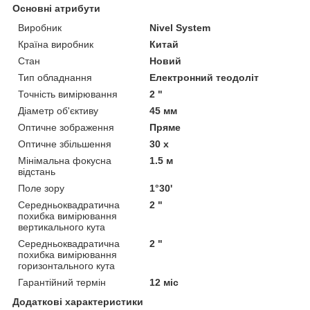
Основні атрибути
Виробник
Nivel System
Країна виробник
Китай
Стан
Новий
Тип обладнання
Електронний теодоліт
Точність вимірювання
2 "
Діаметр об'єктиву
45 мм
Оптичне зображення
Пряме
Оптичне збільшення
30 х
Мінімальна фокусна
1.5 м
відстань
Поле зору
1°30'
Середньоквадратична
2 "
похибка вимірювання
вертикального кута
Середньоквадратична
2 "
похибка вимірювання
горизонтального кута
Гарантійний термін
12 міс
Додаткові характеристики