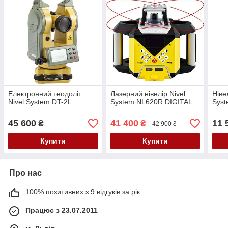
Електронний теодоліт
Лазерний нівелір Nivel
Ніве
Nivel System DT-2L
System NL620R DIGITAL
Sys
45 600
41 400
11 
₴
₴
42 900 ₴
Купити
Купити
Про нас
100% позитивних з 9 відгуків за рік
Працює з 23.07.2011