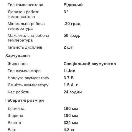
Тип компенсатора
Рідинний
Діапазон роботи
3 '
компенсатора
Мінімальна робоча
-20 град.
температура
Максимальна робоча
50 град.
температура
Кількість дисплеїв
2 шт.
Харчування
Живлення
Спеціальний акумулятор
Тип акумулятора
Li-Ion
Напруга акумулятору
3.7 В
Ємність акумулятору
1.5 А. г
Час роботи
24 годин
Габаритні розміри
Довжина
160 мм
Ширина
190 мм
Висота
324 мм
Вага
4.8 кг