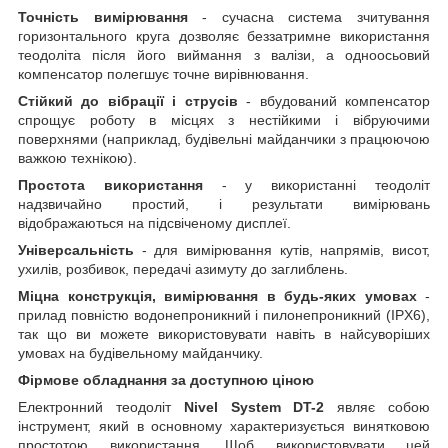
Точність вимірювання
- сучасна система зчитування
горизонтального круга дозволяє беззатримне використання
теодоліта після його виймання з валізи, а одноосьовий
компенсатор полегшує точне вирівнювання.
Стійкий до вібрації і струсів
- вбудований компенсатор
спрощує роботу в місцях з нестійкими і вібруючими
поверхнями (наприклад, будівельні майданчики з працюючою
важкою технікою).
Простота використання
- у використанні теодоліт
надзвичайно простий, і результати вимірювань
відображаються на підсвіченому дисплеї.
Універсальність
- для вимірювання кутів, напрямів, висот,
ухилів, розбивок, передачі азимуту до заглиблень.
Міцна конструкція, вимірювання в будь-яких умовах
-
прилад повністю водонепроникний і пилонепроникний (IPX6),
так що ви можете використовувати навіть в найсуворіших
умовах на будівельному майданчику.
Фірмове обладнання за доступною ціною
Електронний теодоліт
Nivel System DT-2
являє собою
інструмент, який в основному характеризується винятковою
простотою використання. Щоб використовувати цей