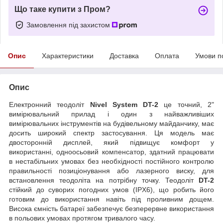
Що таке купити з Пром?
Замовлення під захистом
Опис
Характеристики
Доставка
Оплата
Умови п
Опис
Електронний теодоліт
Nivel System DT-2
це точний, 2"
вимірювальний прилад і один з найважливіших
вимірювальних інструментів на будівельному майданчику, має
досить широкий спектр застосування. Ця модель має
двосторонній дисплей, який підвищує комфорт у
використанні, одноосьовий компенсатор, здатний працювати
в нестабільних умовах без необхідності постійного контролю
правильності позиціонування або лазерного виску, для
встановлення теодоліта на потрібну точку. Теодоліт
DT-2
стійкий до суворих погодних умов (IPX6), що робить його
готовим до використання навіть під проливним дощем.
Висока ємність батареї забезпечує безперервне використання
в польових умовах протягом тривалого часу.