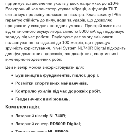
підтримує встановлення ухилів у двох напрямках до ±10%.
Електронний компенсатор усуває вібрації, а функція TILT
сигналізує про зміну положення нівеліра. Клас захисту IP65
гарантує стійкість до пилу, води та ударів, що дозволяє
працювати у складних погодних умовах. Пристрій живиться
від літій-іонного акумулятора ємністю 5000 мАгод і підтримує
зарядку під час роботи. Радіопульт дає змогу змінювати
налаштування на відстані до 100 метрів, що підвищує
зручність користування. Nivel System NL740R Digital підходить
для фундаментних, дорожніх, ландшафтних, спортивних і
інженерно-геодезичних робіт.
Цей нівелір можна використовувати для:
Будівництва фундаментів, підлог, доріг.
Розмітки спортивних майданчиків.
Контролю ухилів під час дорожніх робіт.
Геодезичних вимірювань.
Комплектація:
Лазерний нівелір
NL740R
;
Лазерний сенсор
RD500R Digital
;
Тримач сенсора
NL-BR500
;