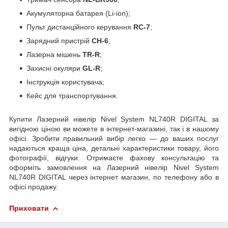
Акумуляторна батарея (Li-ion);
Пульт дистанційного керування
RC-7
;
Зарядний пристрій
CH-6
;
Лазерна мішень
TR-R
;
Захисні окуляри
GL-R
;
Інструкція користувача;
Кейс для транспортування.
Купити Лазерний нівелір Nivel System NL740R DIGITAL за
вигідною ціною ви можете в інтернет-магазині, так і в нашому
офісі. Зробити правильний вибір легко — до ваших послуг
надаються краща ціна, детальні характеристики товару, його
фотографії, відгуки. Отримаєте фахову консультацію та
оформіть замовлення на Лазерний нівелір Nivel System
NL740R DIGITAL через інтернет магазин, по телефону або в
офісі продажу.
Приховати