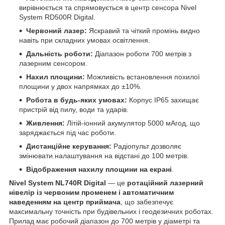
вирівнюється та спрямовується в центр сенсора Nivel
System RD500R Digital.
Червоний лазер:
Яскравий та чіткий промінь видно
навіть при складних умовах освітлення.
Дальність роботи:
Діапазон роботи 700 метрів з
лазерним сенсором.
Нахил площини:
Можливість встановлення похилої
площини у двох напрямках до ±10%.
Робота в будь-яких умовах:
Корпус IP65 захищає
пристрій від пилу, води та ударів.
Живлення:
Літій-іонний акумулятор 5000 мАгод, що
заряджається під час роботи.
Дистанційне керування:
Радіопульт дозволяє
змінювати налаштування на відстані до 100 метрів.
Відображення нахилу площини на екрані
.
Nivel System NL740R Digital
— це
ротаційний лазерний
нівелір із червоним променем і автоматичним
наведенням на центр приймача
, що забезпечує
максимальну точність при будівельних і геодезичних роботах.
Прилад має робочий діапазон до 700 метрів у діаметрі та