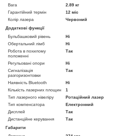
Вага
2.89 кг
Гарантійний термін
12 міс
Колір лазера
Червоний
Додаткові функції
Бульбашковий рівень
Ні
Обертальний лімб
Ні
Робота в похилому
Так
положенні
Регульовані опори
Ні
Сигналізація
Так
разгоризонтовки
Наявність Bluetooth
Ні
Кількість лазерних площин
1
Тип лазерного нівеліру
Ротаційний лазер
Тип компенсатора
Електронний
Дисплей
Так
Дистанційне керування
Так
Габарити
Довжина
274 мм