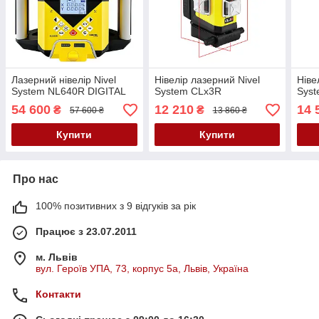
Лазерний нівелір Nivel
Нівелір лазерний Nivel
Ніве
System NL640R DIGITAL
System CLx3R
Sys
54 600
12 210
14 
₴
₴
57 600 ₴
13 860 ₴
Купити
Купити
Про нас
100% позитивних з 9 відгуків за рік
Працює з 23.07.2011
м. Львів
вул. Героїв УПА, 73, корпус 5а, Львів, Україна
Контакти