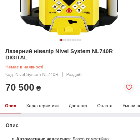
Лазерний нівелір Nivel System NL740R
DIGITAL
Немає в наявності
Код: Nivel System NL740R
Роздріб
70 500
₴
Опис
Характеристики
Доставка
Оплата
Умови п
Опис
Автоматичне наведення:
Лазер самостійно