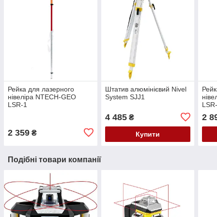
Рейка для лазерного
Штатив алюмінієвий Nivel
Рейк
нівеліра NTECH-GEO
System SJJ1
нів
LSR-1
LSR
4 485
2 8
₴
2 359
₴
Купити
Подібні товари компанії