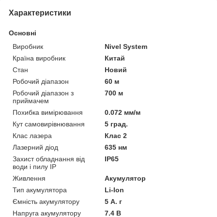
Характеристики
Основні
Виробник
Nivel System
Країна виробник
Китай
Стан
Новий
Робочий діапазон
60 м
Робочий діапазон з
700 м
приймачем
Похибка вимірювання
0.072 мм/м
Кут самовирівнювання
5 град.
Клас лазера
Клас 2
Лазерний діод
635 нм
Захист обладнання від
IP65
води і пилу IP
Живлення
Акумулятор
Тип акумулятора
Li-Ion
Ємність акумулятору
5 А. г
Напруга акумулятору
7.4 В