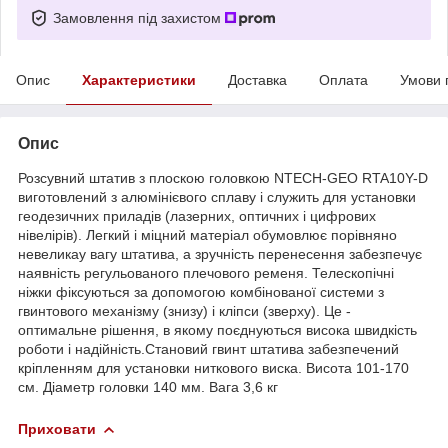
Замовлення під захистом
Опис
Характеристики
Доставка
Оплата
Умови 
Опис
Розсувний штатив з плоскою головкою NTECH-GEO RTA10Y-D
виготовлений з алюмінієвого сплаву і служить для установки
геодезичних приладів (лазерних, оптичних і цифрових
нівелірів). Легкий і міцний матеріал обумовлює порівняно
невеликау вагу штатива, а зручність перенесення забезпечує
наявність регульованого плечового ременя. Телескопічні
ніжки фіксуються за допомогою комбінованої системи з
гвинтового механізму (знизу) і кліпси (зверху). Це -
оптимальне рішення, в якому поєднуються висока швидкість
роботи і надійність.Становий гвинт штатива забезпечений
кріпленням для установки ниткового виска. Висота 101-170
см. Діаметр головки 140 мм. Вага 3,6 кг
Приховати