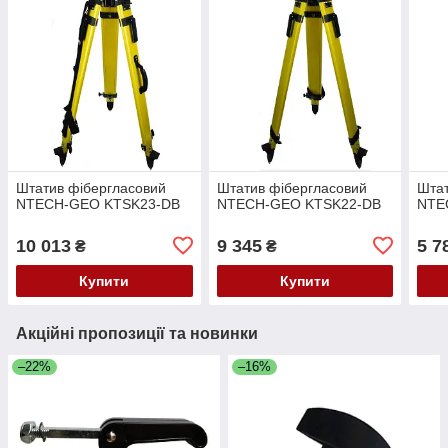
Штатив фібергласовий
Штатив фібергласовий
Штат
NTECH-GEO KTSK23-DB
NTECH-GEO KTSK22-DB
NTE
10 013
9 345
5 7
₴
₴
Купити
Купити
Акційні пропозиції та новинки
–22%
–16%