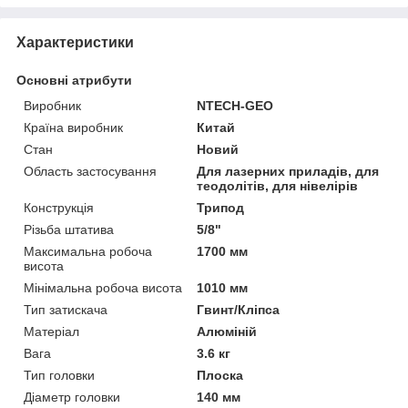
Характеристики
Основні атрибути
Виробник
NTECH-GEO
Країна виробник
Китай
Стан
Новий
Область застосування
Для лазерних приладів, для
теодолітів, для нівелірів
Конструкція
Трипод
Різьба штатива
5/8"
Максимальна робоча
1700 мм
висота
Мінімальна робоча висота
1010 мм
Тип затискача
Гвинт/Кліпса
Матеріал
Алюміній
Вага
3.6 кг
Тип головки
Плоска
Діаметр головки
140 мм