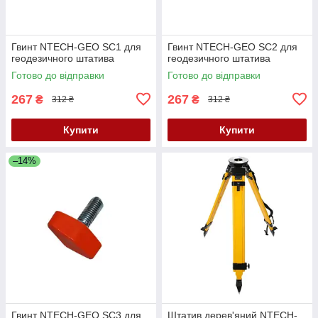
Гвинт NTECH-GEO SC1 для
Гвинт NTECH-GEO SC2 для
геодезичного штатива
геодезичного штатива
Готово до відправки
Готово до відправки
267
267
₴
₴
312 ₴
312 ₴
Купити
Купити
–14%
Гвинт NTECH-GEO SC3 для
Штатив дерев'яний NTECH-