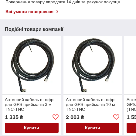
Повернення товару впродовж 14 днів за рахунок покупця
Всі умови повернення
Подібні товари компанії
Антенний кабель в гофрі
Антенний кабель в гофрі
Ант
для GPS приймачів 3 м
для GPS приймачів 10 м
GPS
TNC-TNC
TNC-TNC
(ТNC
1 335
2 003
1 5
₴
₴
Купити
Купити