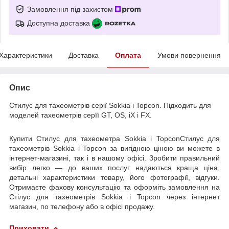
Замовлення під захистом
Доступна доставка
Характеристики
Доставка
Оплата
Умови повернення
Опис
Стилус для тахеометрів серії Sokkia і Topcon. Підходить для
моделей тахеометрів серїї GT, OS, iX і FX.
Купити Стилус для тахеометра Sokkia і TopconСтилус для
тахеометрів Sokkia і Topcon за вигідною ціною ви можете в
інтернет-магазині, так і в нашому офісі. Зробити правильний
вибір легко — до ваших послуг надаються краща ціна,
детальні характеристики товару, його фотографії, відгуки.
Отримаєте фахову консультацію та оформіть замовлення на
Стілус для тахеометрів Sokkia і Topcon через інтернет
магазин, по телефону або в офісі продажу.
Приховати