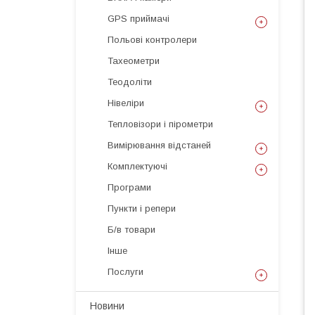
GPS приймачі
Польові контролери
Тахеометри
Теодоліти
Нівеліри
Тепловізори і пірометри
Вимірювання відстаней
Комплектуючі
Програми
Пункти і репери
Б/в товари
Інше
Послуги
Новини