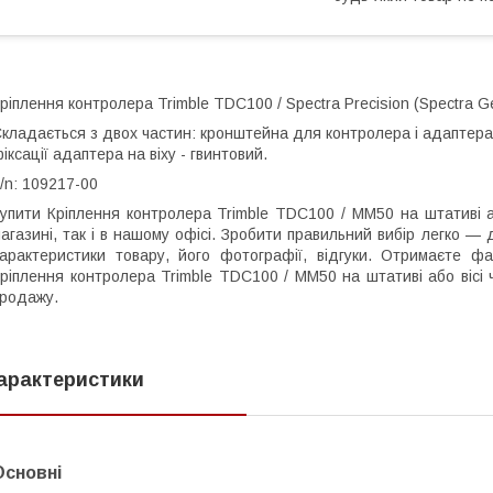
ріплення контролера Trimble TDC100 / Spectra Precision (Spectra Ge
кладається з двох частин: кронштейна для контролера і адаптера 
іксації адаптера на віху - гвинтовий.
/n: 109217-00
упити Кріплення контролера Trimble TDC100 / MM50 на штативі аб
агазині, так і в нашому офісі. Зробити правильний вибір легко —
арактеристики товару, його фотографії, відгуки. Отримаєте ф
ріплення контролера Trimble TDC100 / MM50 на штативі або вісі 
родажу.
арактеристики
Основні