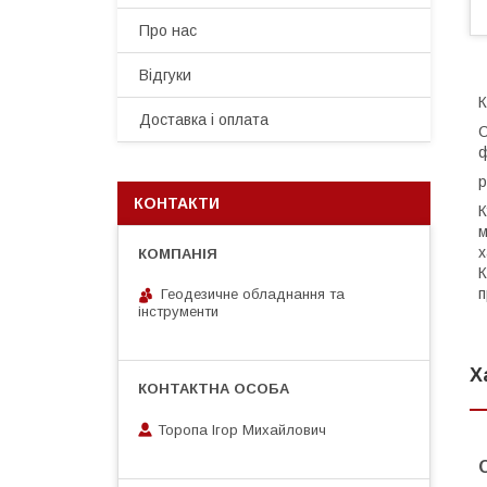
Про нас
Відгуки
К
Доставка і оплата
С
ф
p
КОНТАКТИ
К
м
х
К
п
Геодезичне обладнання та
інструменти
Х
Торопа Ігор Михайлович