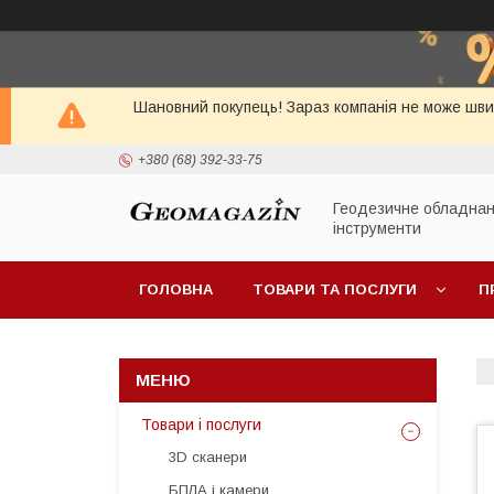
Шановний покупець! Зараз компанія не може швид
+380 (68) 392-33-75
Геодезичне обладнан
інструменти
ГОЛОВНА
ТОВАРИ ТА ПОСЛУГИ
П
Товари і послуги
3D сканери
БПЛА і камери