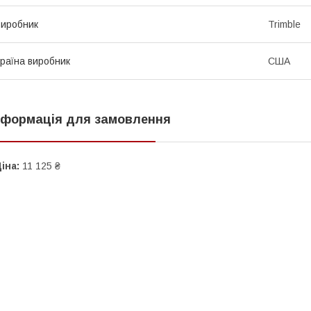
иробник
Trimble
раїна виробник
США
нформація для замовлення
іна:
11 125 ₴