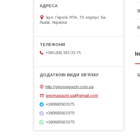
В
вул. Героїв УПА, 73, корпус 5а,
Львів, Україна
К
І
+380 (68) 392-33-75
Ц
http://geomagazin.com.ua
geomagazin.ua@gmail.com
+380683923375
+380683923375
+380683923375