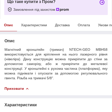
Що таке купити з Пром?
Замовлення під захистом
Опис
Характеристики
Доставка
Оплата
Умови п
Опис
Магнітний кронштейн (тримач) NTECH-GEO МBH58
використовується для кріплення на нього лазерного рівня
(нівеліра). Дану конструкцію можна прикріпити до стіни за
допомогою саморізу, або ж прикріпити до металевої
конструкції. У кронштейні є рухома частина (платформа), яку
можна піднімати і опускати за допомогою регулювального
гвинта. Різьба на тримачі 5/8".
Приховати
Характеристики