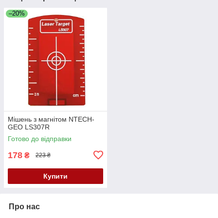
–20%
Мішень з магнітом NTECH-
GEO LS307R
Готово до відправки
178
₴
223 ₴
Купити
Про нас