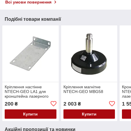
Всі умови повернення
Подібні товари компанії
Кріплення настінне
Кріплення магнітне
Крон
NTECH-GEO LA1 для
NTECH-GEO МBG58
NTE
кронштейна лазерного
лазе
рівня
200
2 003
1 5
₴
₴
Купити
Купити
Акційні пропозиції та новинки