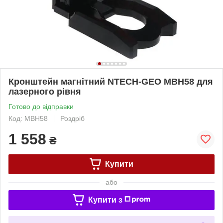
Кронштейн магнітний NTECH-GEO МBH58 для
лазерного рівня
Готово до відправки
Код: МBH58
Роздріб
1 558
₴
Купити
або
Купити з