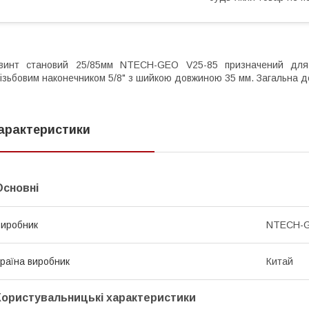
Гвинт становий 25/85мм NTECH-GEO V25-85 призначений для 
ізьбовим наконечником 5/8" з шийкою довжиною 35 мм. Загальна до
арактеристики
Основні
иробник
NTECH-
раїна виробник
Китай
Користувальницькі характеристики