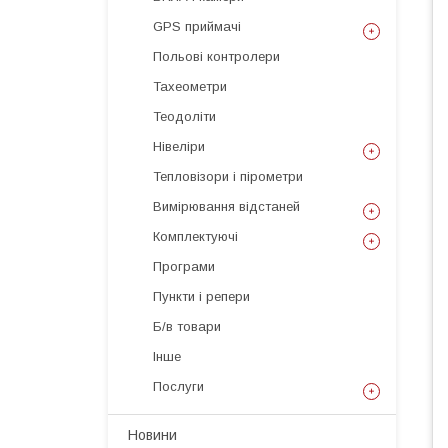
GPS приймачі
Польові контролери
Тахеометри
Теодоліти
Нівеліри
Тепловізори і пірометри
Вимірювання відстаней
Комплектуючі
Програми
Пункти і репери
Б/в товари
Інше
Послуги
Новини