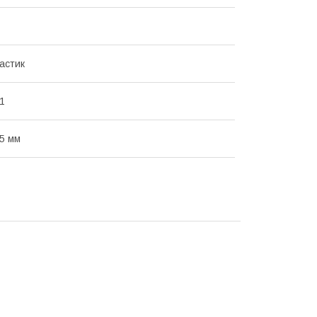
астик
11
35 мм