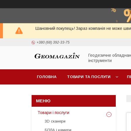
Шановний покупець! Зараз компанія не може швид
+380 (68) 392-33-75
Геодезичне обладнан
інструменти
ГОЛОВНА
ТОВАРИ ТА ПОСЛУГИ
П
Товари і послуги
3D сканери
БПЛА і камери