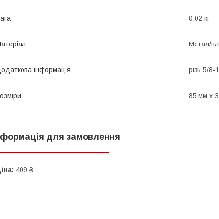
ага
0,02 кг
атеріал
Метал/пл
одаткова інформація
різь 5/8-
озміри
85 мм х 
нформація для замовлення
іна:
409 ₴