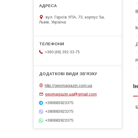
В
вул. Героїв УПА, 73, корпус 5а,
Львів, Україна
М
Д
+380 (68) 392-33-75
Р
http://geomagazin.com.ua
І
geomagazin.ua@gmail.com
+380683923375
Ц
+380683923375
+380683923375