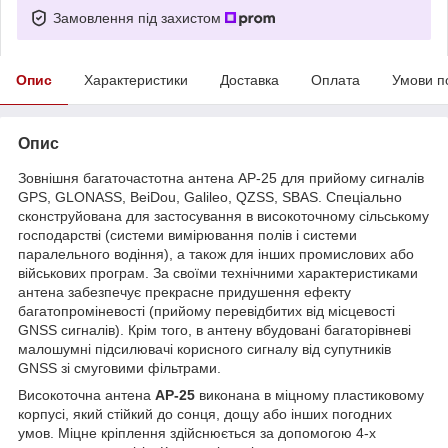
Замовлення під захистом
Опис
Характеристики
Доставка
Оплата
Умови п
Опис
Зовнішня багаточастотна антена AР-25 для прийому сигналів
GPS, GLONASS, BeiDou, Galileo, QZSS, SBAS. Спеціально
сконструйована для застосування в високоточному сільському
господарстві (системи вимірювання полів і системи
паралельного водіння), а також для інших промислових або
військових програм. За своїми технічними характеристиками
антена забезпечує прекрасне придушення ефекту
багатопроміневості (прийому перевідбитих від місцевості
GNSS сигналів). Крім того, в антену вбудовані багаторівневі
малошумні підсилювачі корисного сигналу від супутників
GNSS зі смуговими фільтрами.
Високоточна антена
AР-25
виконана в міцному пластиковому
корпусі, який стійкий до сонця, дощу або інших погодних
умов. Міцне кріплення здійснюється за допомогою 4-х