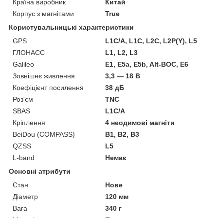
Країна виробник
Китай
Корпус з магнітами
True
Користувальницькі характеристики
GPS
L1C/A, L1C, L2C, L2P(Y), L5
ГЛОНАСС
L1, L2, L3
Galileo
E1, E5a, E5b, Alt-BOC, E6
Зовнішнє живлення
3,3 — 18 В
Коефіцієнт посилення
38 дБ
Роз'єм
TNC
SBAS
L1C/A
Кріплення
4 неодимові магніти
BeiDou (COMPASS)
B1, B2, B3
QZSS
L5
L-band
Немає
Основні атрибути
Стан
Нове
Діаметр
120 мм
Вага
340 г