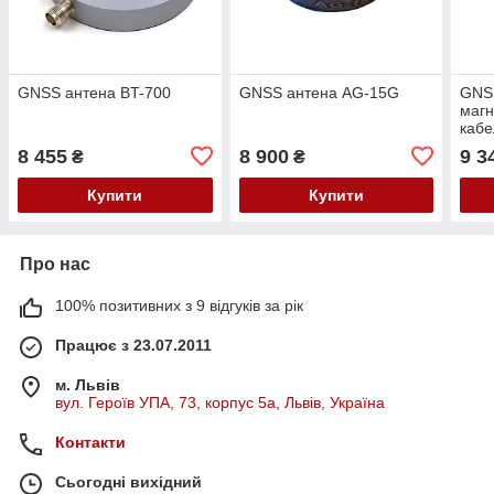
GNSS антена BT-700
GNSS антена AG-15G
GNSS
магн
кабе
8 455
8 900
9 3
₴
₴
Купити
Купити
Про нас
100% позитивних з 9 відгуків за рік
Працює з 23.07.2011
м. Львів
вул. Героїв УПА, 73, корпус 5а, Львів, Україна
Контакти
Сьогодні вихідний