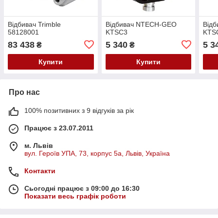
Відбивач Trimble
Відбивач NTECH-GEO
Від
58128001
KTSC3
KTS
83 438
5 340
5 3
₴
₴
Купити
Купити
Про нас
100% позитивних з 9 відгуків за рік
Працює з 23.07.2011
м. Львів
вул. Героїв УПА, 73, корпус 5а, Львів, Україна
Контакти
Сьогодні працює з 09:00 до 16:30
Показати весь графік роботи