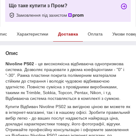
Що таке купити з Пром?
Замовлення під захистом
пис
Характеристики
Доставка
Оплата
Умови пове
Опис
Nivoline PS02
- це високоякісна відбиваюча однопризмова
система. Дозволяє працювати з двома коефіцієнтами - "0" і
"-30". Рамка пластини покрита полімерним матеріалом
стійким до стирання і володіє чудовою відбиваючою
здатністю. Повністю сумісна з провідними виробниками,
такими як Trimble, Sokkia, Topcon, Pentax, Nikon, і т.д.
Відбиваюча система поставляється в комплекті з сумкою.
Купити Відбивач Nivoline PS02 за вигідною ціною ви можете як
в інтернет-магазині, так і в нашому офісі. Зробити правильний
вибір легко - до ваших послуг надаються найкраща ціна,
докладні характеристики товару, його фотографії, відгуки.
Отримайте професійну консультацію і оформите замовлення
на Відбивач Nivoline PS02 через інтернет магазин, по