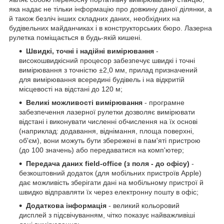
яка надає не тільки інформацію про довжину даної ділянки, а
й також безліч інших складних даних, необхідних на
будівельних майданчиках і в конструкторських бюро. Лазерна
рулетка поміщається в будь-якій кишені.
Швидкі, точні і надійні вимірювання
-
високошвидкісний процесор забезпечує швидкі і точні
вимірювання з точністю ±2,0 мм, прилад призначений
для вимірювання всередині будівель і на відкритій
місцевості на відстані до 120 м;
Великі можливості вимірювання
- програмне
забезпечення лазерної рулетки дозволяє вимірювати
відстані і виконувати численні обчислення на їх основі
(наприклад: додавання, віднімання, площа поверхні,
об'єм), вони можуть бути збережені в пам'яті пристрою
(до 100 значень) або передаватися на комп'ютер;
Передача даних field-office (з поля - до офісу)
-
безкоштовний додаток (для мобільних пристроїв Apple)
дає можливість зберігати дані на мобільному пристрої й
швидко відправляти їх через електронну пошту в офіс;
Додаткова інформація
- великий кольоровий
дисплей з підсвічуванням, чітко показує найважливіші