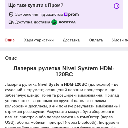
Що таке купити з Пром?
Замовлення під захистом
Доступна доставка
Опис
Характеристики
Доставка
Оплата
Умови п
Опис
Лазерна рулетка Nivel System НDM-
120BC
Лазерна рулетка
Nivel System НDM-120BC
(далекомір) - це
сучасний інструмент, оснащений новітнім процесором, що
забезпечує швидкі, точні та розширені вимірювання. Прилад
управляється за допомогою зручної панелі з великим
кольоровим дисплеєм, який показує результати вимірювань і
отримані розрахунки. Результати можуть бути збережені в
пам'яті пристрою або передаватися на комп'ютер (через
USB), або на мобільні пристрої (через Bluetooth). Інструмент
являє собою переносну портативну вимірювальну станцію,