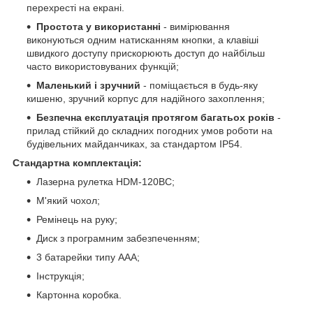
перехресті на екрані.
Простота у використанні
- вимірювання
виконуються одним натисканням кнопки, а клавіші
швидкого доступу прискорюють доступ до найбільш
часто використовуваних функцій;
Маленький і зручний
- поміщається в будь-яку
кишеню, зручний корпус для надійного захоплення;
Безпечна експлуатація протягом багатьох років
-
прилад стійкий до складних погодних умов роботи на
будівельних майданчиках, за стандартом IP54.
Стандартна комплектація:
Лазерна рулетка НDM-120BC;
М'який чохол;
Ремінець на руку;
Диск з програмним забезпеченням;
3 батарейки типу ААА;
Інструкція;
Картонна коробка.