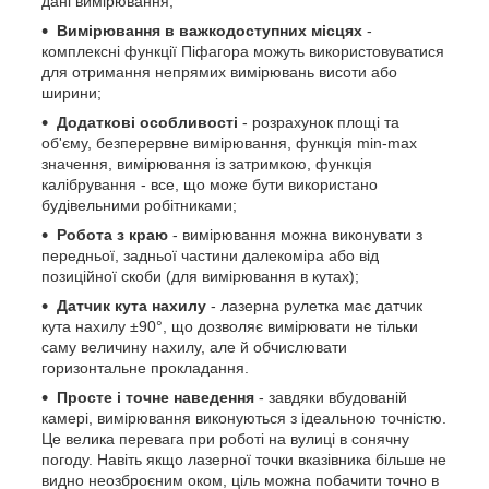
дані вимірювання;
Вимірювання в важкодоступних місцях
-
комплексні функції Піфагора можуть використовуватися
для отримання непрямих вимірювань висоти або
ширини;
Додаткові особливості
- розрахунок площі та
об'єму, безперервне вимірювання, функція min-max
значення, вимірювання із затримкою, функція
калібрування - все, що може бути використано
будівельними робітниками;
Робота з краю
- вимірювання можна виконувати з
передньої, задньої частини далекоміра або від
позиційної скоби (для вимірювання в кутах);
Датчик кута нахилу
- лазерна рулетка має датчик
кута нахилу ±90°, що дозволяє вимірювати не тільки
саму величину нахилу, але й обчислювати
горизонтальне прокладання.
Просте і точне наведення
- завдяки вбудованій
камері, вимірювання виконуються з ідеальною точністю.
Це велика перевага при роботі на вулиці в сонячну
погоду. Навіть якщо лазерної точки вказівника більше не
видно неозброєним оком, ціль можна побачити точно в