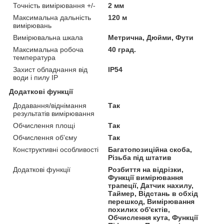
Точність вимірювання +/-
2 мм
Максимальна дальність
120 м
вимірювань
Вимірювальна шкала
Метрична, Дюйми, Фути
Максимальна робоча
40 град.
температура
Захист обладнання від
IP54
води і пилу IP
Додаткові функції
Додавання/віднімання
Так
результатів вимірювання
Обчислення площі
Так
Обчислення об'єму
Так
Конструктивні особливості
Багатопозиційна скоба,
Різьба під штатив
Додаткові функції
Розбиття на відрізки,
Функції вимірювання
трапеції, Датчик нахилу,
Таймер, Відстань в обхід
перешкод, Вимірювання
похилих об'єктів,
Обчислення кута, Функції