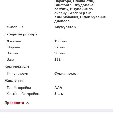
Піфагора, Площа стін,
Bluetooth, Вбудована
пам'ять, Візування по
екрану, Безперервне
вимірювання, Підсвічування
дисплея
Живлення
Акумулятор
Габаритні розміри
Довжина
130 мм
Ширина
57 мм
Висота
30 мм
Вага
132 г
Комплектація
Тип упаковки
Сумка-чохол
Живлення
Тип батарейки
ААА
Кількість батарейок
3 шт.
Приховати