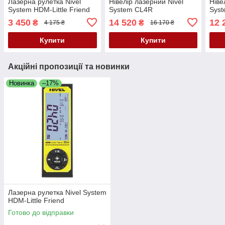
Лазерна рулетка Nivel
Нівелір лазерний Nivel
Ніве
System HDM-Little Friend
System CL4R
Sys
3 450
14 520
12 
₴
₴
4 175 ₴
16 170 ₴
Купити
Купити
Акційні пропозиції та новинки
Новинка
–17%
Лазерна рулетка Nivel System
HDM-Little Friend
Готово до відправки