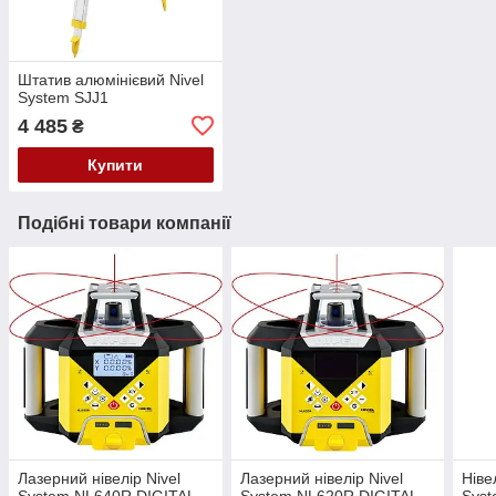
Штатив алюмінієвий Nivel
System SJJ1
4 485
₴
Купити
Подібні товари компанії
Лазерний нівелір Nivel
Лазерний нівелір Nivel
Ніве