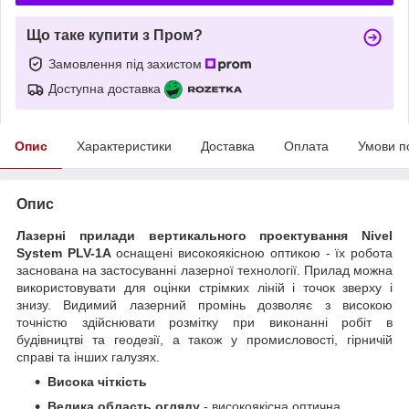
Що таке купити з Пром?
Замовлення під захистом
Доступна доставка
Опис
Характеристики
Доставка
Оплата
Умови п
Опис
Лазерні прилади вертикального проектування Nivel
System PLV-1A
оснащені високоякісною оптикою - їх робота
заснована на застосуванні лазерної технології. Прилад можна
використовувати для оцінки стрімких ліній і точок зверху і
знизу. Видимий лазерний промінь дозволяє з високою
точністю здійснювати розмітку при виконанні робіт в
будівництві та геодезії, а також у промисловості, гірничій
справі та інших галузях.
Висока чіткість
Велика область огляду
- високоякісна оптична