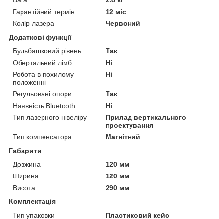
Гарантійний термін
12 міс
Колір лазера
Червоний
Додаткові функції
Бульбашковий рівень
Так
Обертальний лімб
Ні
Робота в похилому
Ні
положенні
Регульовані опори
Так
Наявність Bluetooth
Ні
Тип лазерного нівеліру
Прилад вертикального
проектування
Тип компенсатора
Магнітний
Габарити
Довжина
120 мм
Ширина
120 мм
Висота
290 мм
Комплектація
Тип упаковки
Пластиковий кейс