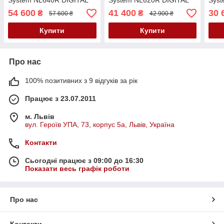
System NL640R DIGITAL
System NL620R DIGITAL
Sys
54 600
41 400
30 
₴
₴
57 600 ₴
42 900 ₴
Купити
Купити
Про нас
100% позитивних з 9 відгуків за рік
Працює з 23.07.2011
м. Львів
вул. Героїв УПА, 73, корпус 5а, Львів, Україна
Контакти
Сьогодні працює з 09:00 до 16:30
Показати весь графік роботи
Про нас