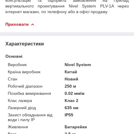
консультацію та оформіть замовлення на Прилад
вертикального проектування Nivel System PLV-1A через
інтернет магазин, по телефону або в офісі продажу.
Приховати
Характеристики
Основні
Виробник
Nivel System
Країна виробник
Китай
Стан
Новий
Робочий діапазон
250 м
Похибка вимірювання
0.02 мм/м
Клас лазера
Клас 2
Лазерний діод
635 нм
Захист обладнання від
IP55
води і пилу IP
Живлення
Батарейки
Вага
2.8 кг