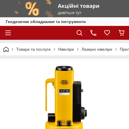
Геодезичне обладнання та інструменти
Товари та послуги
Нівеліри
Лазерні нівеліри
Прил